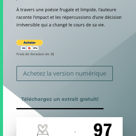
À travers une poésie frugale et limpide, l’auteure
raconte l’impact et les répercussions d’une décision
irréversible qui a changé le cours de sa vie.
Frais de livraison de 3$
Achetez la version numérique
Téléchargez un extrait gratuit!